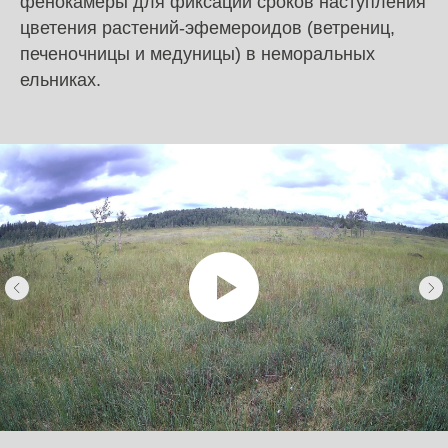
фенокамеры для фиксации сроков наступления
цветения растений-эфемероидов (ветрениц,
печеночницы и медуницы) в неморальных
ельниках.