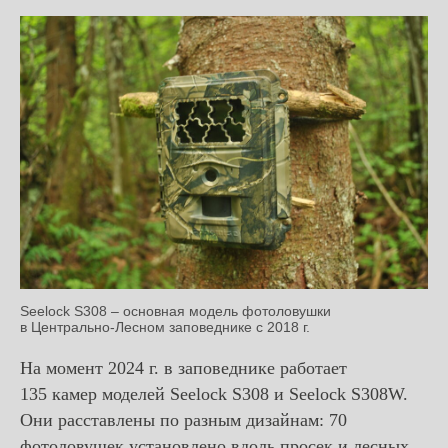
Seelock S308 – основная модель фотоловушки
в Центрально-Лесном заповеднике с 2018 г.
На момент 2024 г. в заповеднике работает
135 камер моделей Seelock S308 и Seelock S308W.
Они расставлены по разным дизайнам: 70
фотоловушек установлено вдоль просек и лесных